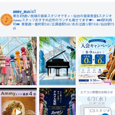
ammy_music1
東北初❗️通い放題の音楽スタジオです♬✨仙台の音楽教室&スタジオ
𝑨𝒎𝒎𝒚スタッフおすすめ近所のランチも載せてます🍽✨
🚃4駅利用
可🚃
青葉通一番町駅3分/広瀬通駅5分/あおば通り駅10分/仙台駅15
分