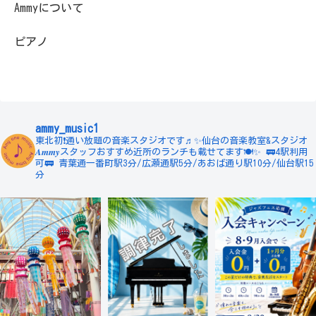
Ammyについて
ピアノ
ammy_music1
東北初❗️通い放題の音楽スタジオです♬✨仙台の音楽教室&スタジオ
𝑨𝒎𝒎𝒚スタッフおすすめ近所のランチも載せてます🍽✨
🚃4駅利用
可🚃
青葉通一番町駅3分/広瀬通駅5分/あおば通り駅10分/仙台駅15
分