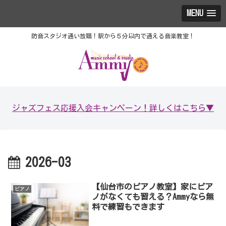
MENU
防音スタジオ通い放題！駅から５分以内で通える音楽教室！
ジャズフェス応援入会キャンペーン！詳しくはこちら▼
2026-03
【仙台市のピアノ教室】家にピア
ピアノ
ノがなくても習える？Ammyなら無
料で練習もできます